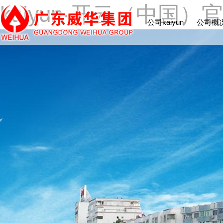
kaiyun·开云（中国）官方
公司kaiyun·
公司概
开云（中国）
官方网
站,kaiyun.com