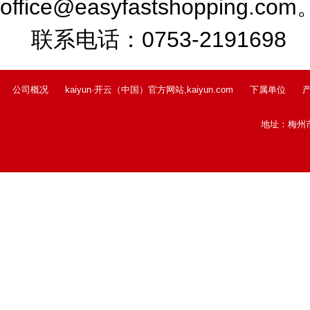
office@easyfastshopp
联系电话：0753-2191698
公司概况
kaiyun·开云（中国）官方网站,kaiyun.com
下属单位
地址：梅州市