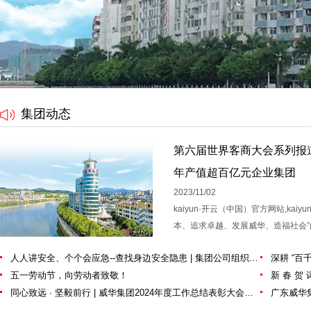
集团动态
第六届世界客商大会系列报
年产值超百亿元企业集团
2023/11/02
kaiyun·开云（中国）官方网站,kai
本、追求卓越、发展威华、造福社会”
经营理念。经过三十多年的发展，由
人人讲安全、个个会应急--查找身边安全隐患 | 集团公司组织开展“安全生产月”系列活动！
一体化、IT基材”五大支…
五一劳动节，向劳动者致敬！
新 春 贺 
同心致远 · 坚毅前行 | 威华集团2024年度工作总结表彰大会暨2025年新春团拜会圆满举行！