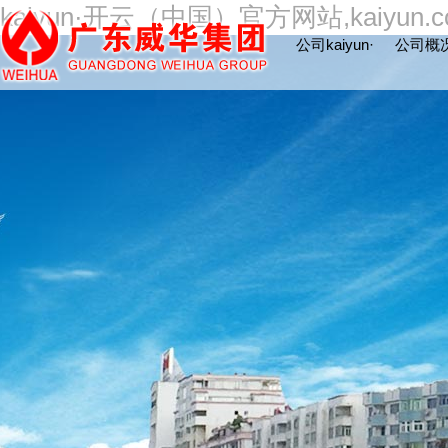
kaiyun·开云（中国）官方网站,kaiyun.c
公司kaiyun·
公司概
开云（中国）
官方网
站,kaiyun.com