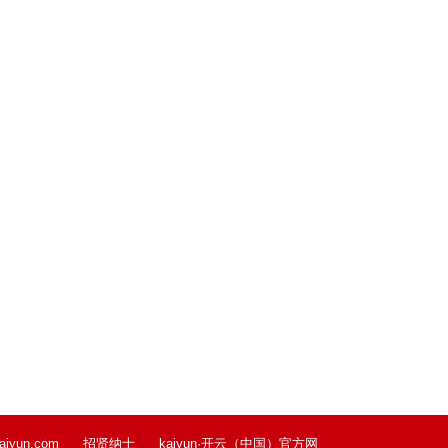
yun.com
招贤纳士
kaiyun·开云（中国）官方网