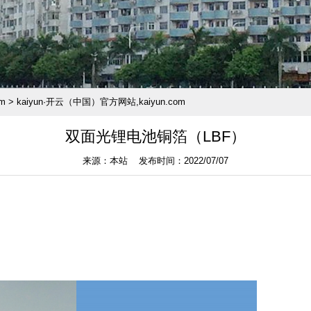
> kaiyun·开云（中国）官方网站,kaiyun.com
双面光锂电池铜箔（LBF）
来源：本站 发布时间：2022/07/07