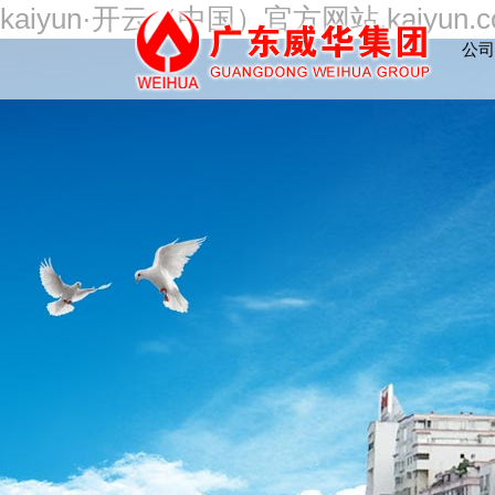
kaiyun·开云（中国）官方网站,kaiyun.c
公司k
开云
站,ka