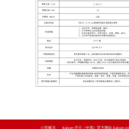
公司概况
kaiyun·开云（中国）官方网站,kaiyun.c